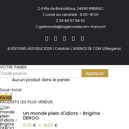
4 Rte de Brandilloux, 24690 RIBERAC
Lundi au vendredi : 9:00-18:00
06 84 57 68 02
gestionsite@lagencedecom-france.fr
© ÉDITIONS ASSYELLE 2025 | Création L’AGENCE DE COM 🦊Bergerac
VOTRE PANIER
Appliquer
Aucun produit dans le panier.
Sous-total :
0,00
€
PAYER
PRODUITS LES PLUS VENDUS
Un monde plein d'idiots - Brigitte
DEROO
9,00
€
–
18,00
€