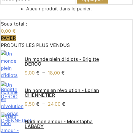
Aucun produit dans le panier.
Sous-total :
0,00
€
PAYER
PRODUITS LES PLUS VENDUS
Un monde plein d'idiots - Brigitte
DEROO
9,00
€
–
18,00
€
Un homme en révolution - Lorian
CHENNETIER
9,50
€
–
24,00
€
Haïti mon amour - Moustapha
LABADY