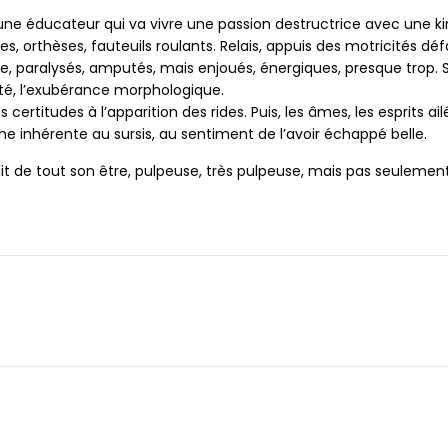
e éducateur qui va vivre une passion destructrice avec une kin
s, orthèses, fauteuils roulants. Relais, appuis des motricités
le, paralysés, amputés, mais enjoués, énergiques, presque trop. 
lité, l’exubérance morphologique.
rtitudes à l’apparition des rides. Puis, les âmes, les esprits a
he inhérente au sursis, au sentiment de l’avoir échappé belle.
ait de tout son être, pulpeuse, très pulpeuse, mais pas seulement. 