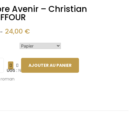
e Avenir – Christian
FFOUR
24,00
€
–
AJOUTER AU PANIER
UGS :
ND
:
roman