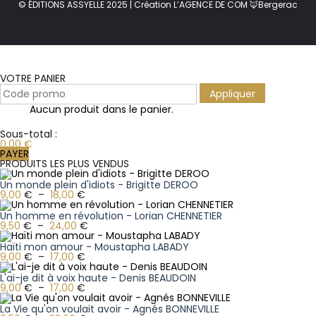
© ÉDITIONS ASSYELLE 2025 | Création L’AGENCE DE COM 🦊Bergerac
VOTRE PANIER
Appliquer
Aucun produit dans le panier.
Sous-total :
0,00
€
PAYER
PRODUITS LES PLUS VENDUS
Un monde plein d'idiots - Brigitte DEROO
9,00
€
–
18,00
€
Un homme en révolution - Lorian CHENNETIER
9,50
€
–
24,00
€
Haïti mon amour - Moustapha LABADY
9,00
€
–
17,00
€
L'ai-je dit à voix haute - Denis BEAUDOIN
9,00
€
–
17,00
€
La Vie qu'on voulait avoir - Agnés BONNEVILLE