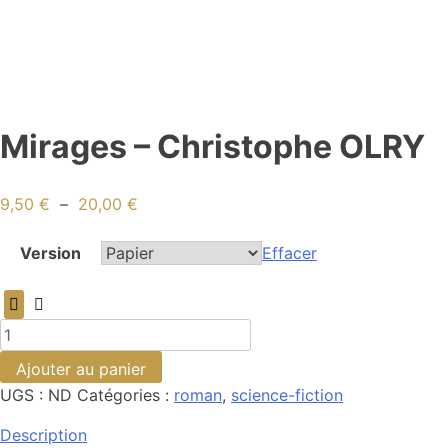
Mirages – Christophe OLRY
9,50
€
–
20,00
€
Version
Effacer
Ajouter au panier
UGS :
ND
Catégories :
roman
,
science-fiction
Description