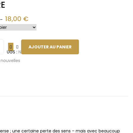
RE
18,00
€
–
AJOUTER AU PANIER
UGS :
ND
:
nouvelles
rverse ; une certaine perte des sens – mais avec beaucoup