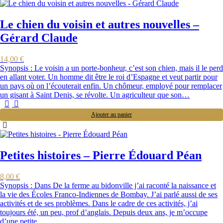
Le chien du voisin et autres nouvelles –
Gérard Claude
14,00
€
Synopsis : Le voisin a un porte-bonheur, c’est son chien, mais il le perd
en allant voter. Un homme dit être le roi d’Espagne et veut partir pour
un pays où on l’écouterait enfin. Un chômeur, employé pour remplacer
un gisant à Saint Denis, se révolte. Un agriculteur que son…
Ajouter au panier
Petites histoires – Pierre Édouard Péan
8,00
€
Synopsis : Dans De la ferme au bidonville j’ai raconté la naissance et
la vie des Écoles Franco-Indiennes de Bombay. J’ai parlé aussi de ses
activités et de ses problèmes. Dans le cadre de ces activités, j’ai
toujours été, un peu, prof d’anglais. Depuis deux ans, je m’occupe
d’une petite…