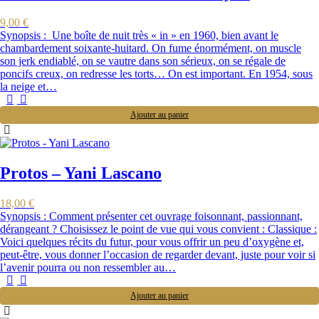
9,00
€
Synopsis : Une boîte de nuit très « in » en 1960, bien avant le
chambardement soixante-huitard. On fume énormément, on muscle
son jerk endiablé, on se vautre dans son sérieux, on se régale de
poncifs creux, on redresse les torts… On est important. En 1954, sous
la neige et…
Ajouter au panier
Protos – Yani Lascano
18,00
€
Synopsis : Comment présenter cet ouvrage foisonnant, passionnant,
dérangeant ? Choisissez le point de vue qui vous convient : Classique :
Voici quelques récits du futur, pour vous offrir un peu d’oxygène et,
peut-être, vous donner l’occasion de regarder devant, juste pour voir si
l’avenir pourra ou non ressembler au…
Ajouter au panier