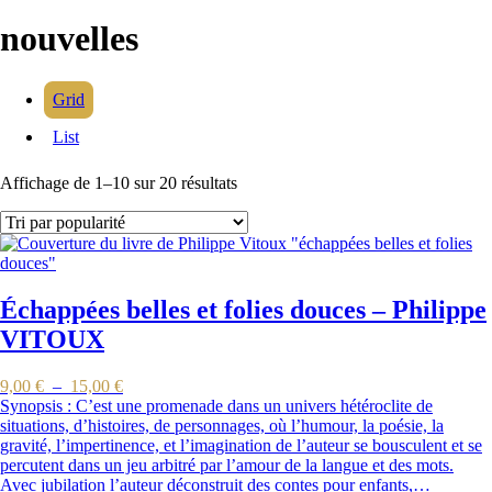
nouvelles
Grid
List
Affichage de 1–10 sur 20 résultats
Échappées belles et folies douces – Philippe
VITOUX
9,00
€
–
15,00
€
Synopsis : C’est une promenade dans un univers hétéroclite de
situations, d’histoires, de personnages, où l’humour, la poésie, la
gravité, l’impertinence, et l’imagination de l’auteur se bousculent et se
percutent dans un jeu arbitré par l’amour de la langue et des mots.
Avec jubilation l’auteur déconstruit des contes pour enfants,…