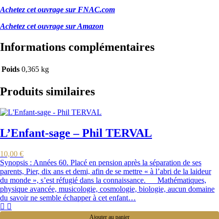
Achetez cet ouvrage sur FNAC.com
Achetez cet ouvrage sur Amazon
Informations complémentaires
Poids
0,365 kg
Produits similaires
L’Enfant-sage – Phil TERVAL
10,00
€
Synopsis : Années 60. Placé en pension après la séparation de ses
parents, Pier, dix ans et demi, afin de se mettre « à l’abri de la laideur
du monde », s’est réfugié dans la connaissance. Mathématiques,
physique avancée, musicologie, cosmologie, biologie, aucun domaine
du savoir ne semble échapper à cet enfant…
Ajouter au panier