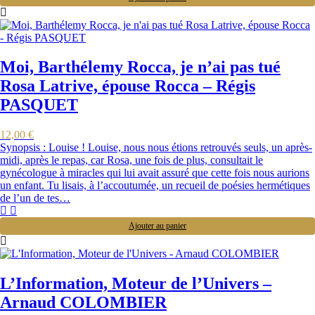
Moi, Barthélemy Rocca, je n’ai pas tué
Rosa Latrive, épouse Rocca – Régis
PASQUET
12,00
€
Synopsis : Louise ! Louise, nous nous étions retrouvés seuls, un après-
midi, après le repas, car Rosa, une fois de plus, consultait le
gynécologue à miracles qui lui avait assuré que cette fois nous aurions
un enfant. Tu lisais, à l’accoutumée, un recueil de poésies hermétiques
de l’un de tes…
Ajouter au panier
L’Information, Moteur de l’Univers –
Arnaud COLOMBIER