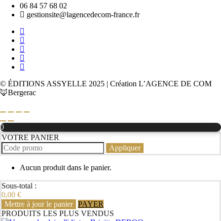
06 84 57 68 02
gestionsite@lagencedecom-france.fr
© ÉDITIONS ASSYELLE 2025 | Création L’AGENCE DE COM
🦊Bergerac
0
VOTRE PANIER
Appliquer
Aucun produit dans le panier.
Sous-total :
0,00
€
Mettre à jour le panier
PAYER
PRODUITS LES PLUS VENDUS