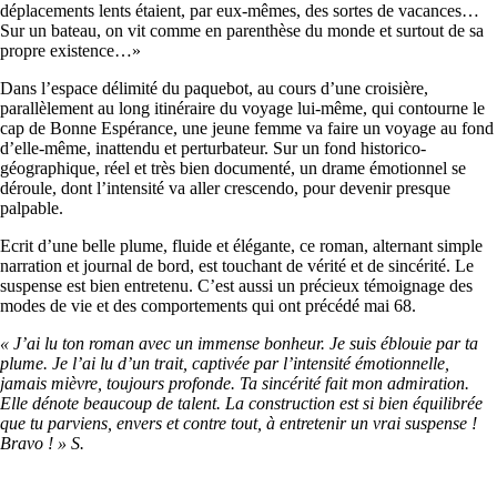
déplacements lents étaient, par eux-mêmes, des sortes de vacances…
Sur un bateau, on vit comme en parenthèse du monde et surtout de sa
propre existence…»
Dans l’espace délimité du paquebot, au cours d’une croisière,
parallèlement au long itinéraire du voyage lui-même, qui contourne le
cap de Bonne Espérance, une jeune femme va faire un voyage au fond
d’elle-même, inattendu et perturbateur. Sur un fond historico-
géographique, réel et très bien documenté, un drame émotionnel se
déroule, dont l’intensité va aller crescendo, pour devenir presque
palpable.
Ecrit d’une belle plume, fluide et élégante, ce roman, alternant simple
narration et journal de bord, est touchant de vérité et de sincérité. Le
suspense est bien entretenu. C’est aussi un précieux témoignage des
modes de vie et des comportements qui ont précédé mai 68.
« J’ai lu ton roman avec un immense bonheur. Je suis éblouie par ta
plume. Je l’ai lu d’un trait, captivée par l’intensité émotionnelle,
jamais mièvre, toujours profonde. Ta sincérité fait mon admiration.
Elle dénote beaucoup de talent. La construction est si bien équilibrée
que tu parviens, envers et contre tout, à entretenir un vrai suspense !
Bravo ! » S.