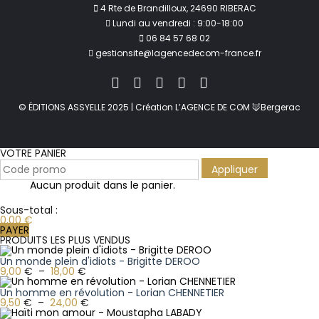
4 Rte de Brandilloux, 24690 RIBERAC
Lundi au vendredi : 9:00-18:00
06 84 57 68 02
gestionsite@lagencedecom-france.fr
© ÉDITIONS ASSYELLE 2025 | Création L’AGENCE DE COM 🦊Bergerac
VOTRE PANIER
Appliquer
Aucun produit dans le panier.
Sous-total :
0,00
€
PAYER
PRODUITS LES PLUS VENDUS
Un monde plein d'idiots - Brigitte DEROO
9,00
€
–
18,00
€
Un homme en révolution - Lorian CHENNETIER
9,50
€
–
24,00
€