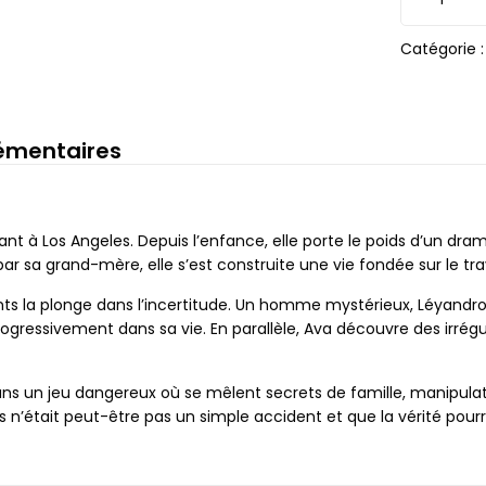
Catégorie 
émentaires
t à Los Angeles. Depuis l’enfance, elle porte le poids d’un dram
r sa grand-mère, elle s’est construite une vie fondée sur le trava
ts la plonge dans l’incertitude. Un homme mystérieux, Léyandro
essivement dans sa vie. En parallèle, Ava découvre des irrégula
s un jeu dangereux où se mêlent secrets de famille, manipulatio
’était peut-être pas un simple accident et que la vérité pourra