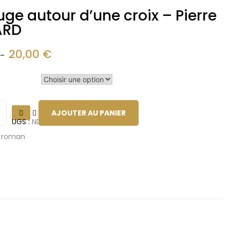
ge autour d’une croix – Pierre
ARD
20,00
€
–
AJOUTER AU PANIER
UGS :
ND
:
roman