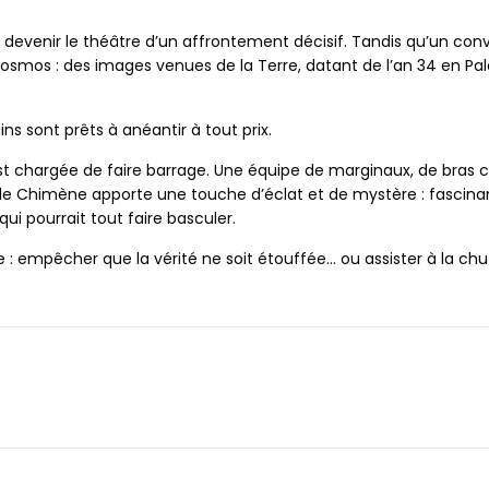
 à devenir le théâtre d’un affrontement décisif. Tandis qu’un con
cosmos : des images venues de la Terre, datant de l’an 34 en Pa
ns sont prêts à anéantir à tout prix.
t chargée de faire barrage. Une équipe de marginaux, de bras c
e Chimène apporte une touche d’éclat et de mystère : fascinante,
i pourrait tout faire basculer.
ge : empêcher que la vérité ne soit étouffée… ou assister à la c