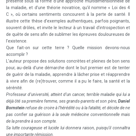
présente sous la forme d’une approche multidimensionnelle de
la maladie, et d’une théorie novatrice, qu’il nomme « Loi des 4
C », où certains sentiments concourent à la perte de santé. Il
illustre cette thèse d’exemples authentiques, parfois poignants,
souvent drôles, et invite le lecteur à un travail d’introspection et
de quête de sens afin de sublimer les épreuves douloureuses de
l’existence.
Que fait-on sur cette terre ? Quelle mission devons-nous
accomplir ?
L’auteur propose des solutions concrètes et pleines de bon sens
pour, au-delà d’une démarche dont le but premier est de tenter
de guérir de la maladie, apprendre à lâcher prise et réapprendre
à vivre afin de (re)trouver, comme il a pu le faire, la santé et la
sérénité.
Professeur d’université, atteint d’un cancer, terrible maladie qui lui a
déjà ôté sa première femme, ses grands-parents et son père,
Daniel
Bornstein
refuse de croire à l’hérédité ou à la fatalité, et décide de ne
pas confier sa guérison à la seule médecine conventionnelle mais
de la prendre à son compte.
Sa lutte courageuse et lucide lui donnera raison, puisqu’il connaîtra
une importante rémission.